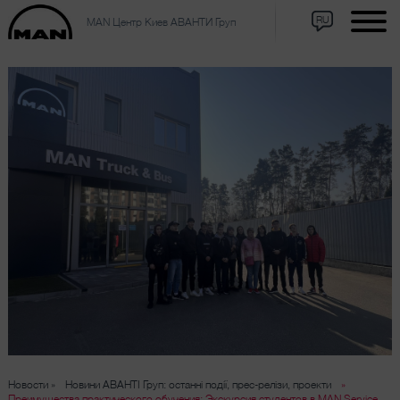
RU
MAN Центр Киев АВАНТИ Груп
Новости »
Новини АВАНТІ Груп: останні події, прес-релізи, проекти
»
Преимущества практического обучения: Экскурсия студентов в MAN Service