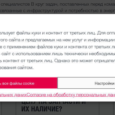
пециалистов В круг задач, поставленных перед кома
вязанные с инфраструктурой и потребностью в энерг
.
йчивое развитие была учреждена газетой Transport и
льзует файлы куки и контент от третьих лиц. Для оп
едующий год. В этом году призерами стали крупные а
ого сайта и предлагаемых на нем услуг и информации
е с применением файлов куки и контента от третьих л
 сайт с использованием лишь технически необходимы
ь контент от третьих лиц. Однако это может отрицате
СЫ
зования сайтом.
ь все файлы cookie
Настройки
НЕОБХОДИМО УЗНАТЬ
альних даних
Согласие на обработку персональных да
ЦЕНУ НА ЗАПЧАСТИ И
ИХ НАЛИЧИЕ?