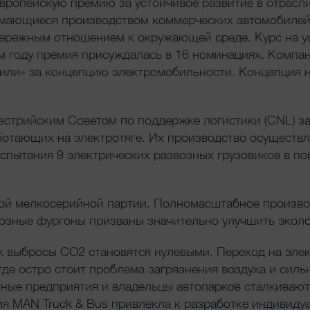
т европейскую премию за устойчивое развитие в отрасл
нимающиеся производством коммерческих автомобил
бережным отношением к окружающей среде. Курс на у
м году премия присуждалась в 16 номинациях. Компа
или» за концепцию электромобильности. Концепция н
встрийским Советом по поддержке логистики (СNL) з
ботающих на электротяге. Их производство осуществл
 испытания 9 электрических развозных грузовиков в п
вой мелкосерийной партии. Полномасштабное произво
озные фургоны призваны значительно улучшить эколо
ck выбросы CO2 становятся нулевыми. Переход на эле
где остро стоит проблема загрязнения воздуха и силь
ные предприятия и владельцы автопарков сталкивают
я MAN Truck & Bus привлекла к разработке индивиду