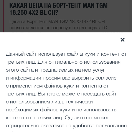
КАКАЯ ЦЕНА НА БОРТ-ТЕНТ MAN TGM
18.250 4X2 BL CH?
Цена на Борт-Тент MAN TGM 18.250 4x2 BL CH
предоставляется по запросу в отдел продаж ТС
АВАНТИ Груп. Свяжитесь с нами по номеру
+380 67 585
22 44
или оставьте заявку через форму на сайте.
Данный сайт использует файлы куки и контент от
третьих лиц. Для оптимального использования
этого сайта и предлагаемых на нем услуг
ТЭГИ
и информации просим вас выразить согласие
Борт-Тент MAN
MAN TGM 18.250 4x2 BL CH
с применением файлов куки и контента от
купить Борт-Тент MAN TGM 18.250 4x2 BL CH
третьих лиц. Вы также можете посещать сайт
с использованием лишь технически
MAN Борт-Тент — в наличии
необходимых файлов куки и не использовать
контент от третьих лиц. Однако это может
CONTACTS OF VEHICLE SALES
отрицательно сказаться на удобстве пользования
DEPARTMENT