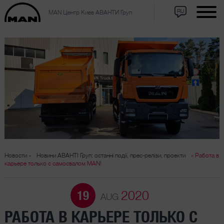
RU
MAN Центр Киев АВАНТИ Груп
Новости »
Новини АВАНТІ Груп: останні події, прес-релізи, проекти
» Работа в
карьере только с самосвалом MAN!
2020
19
AUG
РАБОТА В КАРЬЕРЕ ТОЛЬКО С