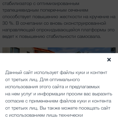
стабилизатор с оптимизированным
трапециевидным поперечным сечением
способствует повышению жесткости на кручение на
30 %. В сочетании со вновь сконструированной
направляющей опрокидывающейся платформы это
ведет к повышению стабильности самосвала.
Данный сайт использует файлы куки и контент
от третьих лиц. Для оптимального
использования этого сайта и предлагаемых
на нем услуг и информации просим вас выразить
согласие с применением файлов куки и контента
Гидравлика MEILLER – реально проверенная в
от третьих лиц. Вы также можете посещать сайт
украинских условиях.
с использованием лишь технически